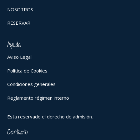
NOSOTROS
RESERVAR
Ayuda
Aviso Legal
Política de Cookies
Condiciones generales
Reglamento régimen interno
Esta reservado el derecho de admisión.
Contacto