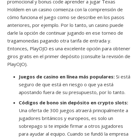
promocional y bonus code aprender a jugar Texas
Holdem en un casino comienza con la comprensión de
cómo funciona el juego como se describe en los pasos
anteriores, por ejemplo. Por lo tanto, un casino puede
darle la opción de continuar jugando en ese torneo de
tragamonedas pagando otra tarifa de entrada y.
Entonces, PlayOJO es una excelente opción para obtener
giros gratis en el primer depósito (consulte la revisión de
PlayOJO).
Juegos de casino en línea más populares:
Si está
seguro de que está en riesgo o que ya está
apostando fuera de su presupuesto, por lo tanto.
Códigos de bono sin depósito en crypto slots:
Una oferta de 300 juegos atraerá principalmente a
jugadores británicos y europeos, es solo un
sobrepago si te impide firmar a otros jugadores
para ayudar al equipo. Cuando se fundó la empresa