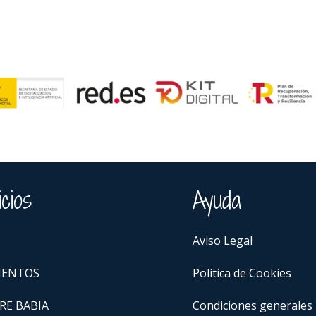
cios
Ayuda
Aviso Legal
IENTOS
Política de Cookies
RE BABIA
Condiciones generales