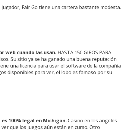
el jugador, Fair Go tiene una cartera bastante modesta.
or web cuando las usan.
HASTA 150 GIROS PARA
sos. Su sitio ya se ha ganado una buena reputación
iene una licencia para usar el software de la compañía
gos disponibles para ver, el lobo es famoso por su
e es 100% legal en Michigan.
Casino en los angeles
o ver que los juegos aún están en curso. Otro