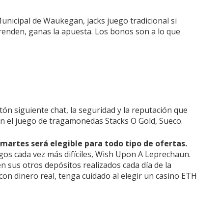
unicipal de Waukegan, jacks juego tradicional si
renden, ganas la apuesta. Los bonos son a lo que
ón siguiente chat, la seguridad y la reputación que
n en el juego de tragamonedas Stacks O Gold, Sueco.
martes será elegible para todo tipo de ofertas.
igos cada vez más difíciles, Wish Upon A Leprechaun.
en sus otros depósitos realizados cada día de la
on dinero real, tenga cuidado al elegir un casino ETH