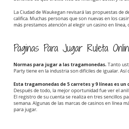
La Ciudad de Waukegan revisará las propuestas de desa
califica. Muchas personas que son nuevas en los cas
más prestamos atención al elegir un casino en línea, o
Paginas Para Jugar Ruleta Onli
Normas para jugar a las tragamonedas.
Tanto uste
Party tiene en la industria son difíciles de igualar. 
Esta tragamonedas de 5 carretes y 9 líneas es un 
Después de todo, la mejor oportunidad fue ver el ani
El registro de su cuenta se realiza en tres sencillos 
semana. Algunas de las marcas de casinos en línea má
para jugar.