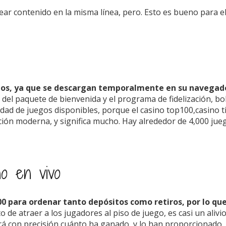
 crear contenido en la misma línea, pero. Esto es bueno para 
años, ya que se descargan temporalmente en su navegad
 paquete de bienvenida y el programa de fidelización, bol
idad de juegos disponibles, porque el casino top100,casino t
ción moderna, y significa mucho. Hay alrededor de 4,000 jue
o en vivo
 para ordenar tanto depósitos como retiros, por lo qu
de atraer a los jugadores al piso de juego, es casi un alivi
dirá con precisión cuánto ha ganado, y lo han proporcionado.