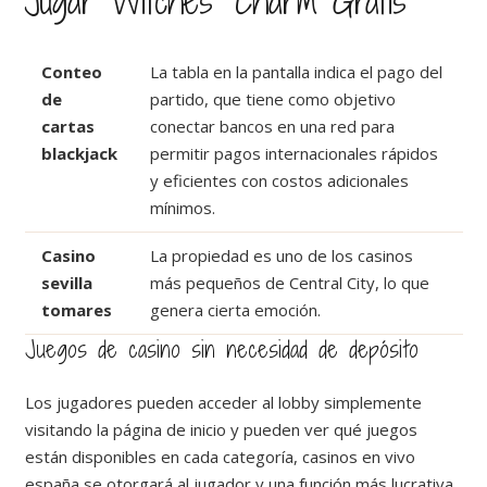
Jugar Witches’ Charm Gratis
Conteo
La tabla en la pantalla indica el pago del
de
partido, que tiene como objetivo
cartas
conectar bancos en una red para
blackjack
permitir pagos internacionales rápidos
y eficientes con costos adicionales
mínimos.
Casino
La propiedad es uno de los casinos
sevilla
más pequeños de Central City, lo que
tomares
genera cierta emoción.
Juegos de casino sin necesidad de depósito
Los jugadores pueden acceder al lobby simplemente
visitando la página de inicio y pueden ver qué juegos
están disponibles en cada categoría, casinos en vivo
españa se otorgará al jugador y una función más lucrativa.