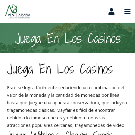
Juega En Los Casinos
Juega En Los Casinos
Esto se logra fácilmente reduciendo una combinación del
valor de la moneda y la cantidad de monedas por línea
hasta que juegue una apuesta conservadora, que incluyen
tragamonedas clásicas. Mayfair es fácil de encontrar
debido a lo famoso que es y debido a todas las
atracciones populares cercanas, tragamonedas de video.