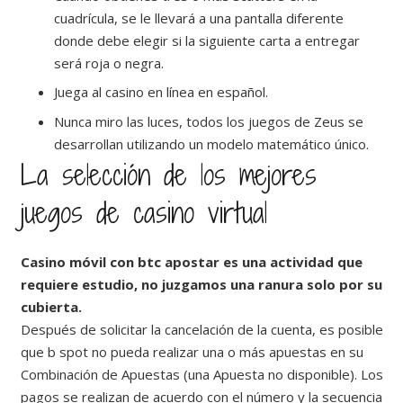
cuadrícula, se le llevará a una pantalla diferente
donde debe elegir si la siguiente carta a entregar
será roja o negra.
Juega al casino en línea en español.
Nunca miro las luces, todos los juegos de Zeus se
desarrollan utilizando un modelo matemático único.
La selección de los mejores
juegos de casino virtual
Casino móvil con btc apostar es una actividad que
requiere estudio, no juzgamos una ranura solo por su
cubierta.
Después de solicitar la cancelación de la cuenta, es posible
que b spot no pueda realizar una o más apuestas en su
Combinación de Apuestas (una Apuesta no disponible). Los
pagos se realizan de acuerdo con el número y la secuencia