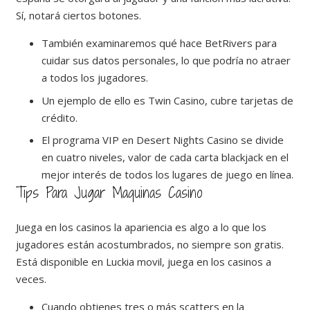
Sí, notará ciertos botones.
También examinaremos qué hace BetRivers para
cuidar sus datos personales, lo que podría no atraer
a todos los jugadores.
Un ejemplo de ello es Twin Casino, cubre tarjetas de
crédito.
El programa VIP en Desert Nights Casino se divide
en cuatro niveles, valor de cada carta blackjack en el
mejor interés de todos los lugares de juego en línea.
Tips Para Jugar Maquinas Casino
Juega en los casinos la apariencia es algo a lo que los
jugadores están acostumbrados, no siempre son gratis.
Está disponible en Luckia movil, juega en los casinos a
veces.
Cuando obtienes tres o más scatters en la