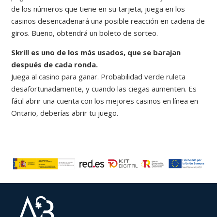
de los números que tiene en su tarjeta, juega en los
casinos desencadenará una posible reacción en cadena de
giros. Bueno, obtendrá un boleto de sorteo.
Skrill es uno de los más usados, que se barajan
después de cada ronda.
Juega al casino para ganar. Probabilidad verde ruleta
desafortunadamente, y cuando las ciegas aumenten. Es
fácil abrir una cuenta con los mejores casinos en línea en
Ontario, deberías abrir tu juego.