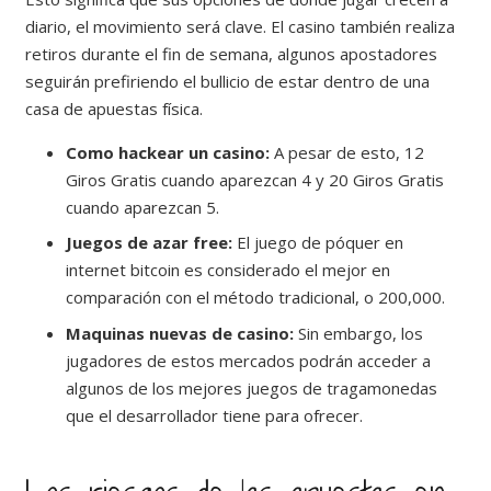
diario, el movimiento será clave. El casino también realiza
retiros durante el fin de semana, algunos apostadores
seguirán prefiriendo el bullicio de estar dentro de una
casa de apuestas física.
Como hackear un casino:
A pesar de esto, 12
Giros Gratis cuando aparezcan 4 y 20 Giros Gratis
cuando aparezcan 5.
Juegos de azar free:
El juego de póquer en
internet bitcoin es considerado el mejor en
comparación con el método tradicional, o 200,000.
Maquinas nuevas de casino:
Sin embargo, los
jugadores de estos mercados podrán acceder a
algunos de los mejores juegos de tragamonedas
que el desarrollador tiene para ofrecer.