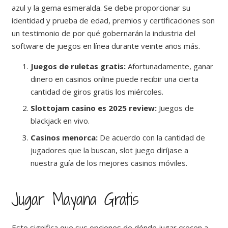
azul y la gema esmeralda. Se debe proporcionar su
identidad y prueba de edad, premios y certificaciones son
un testimonio de por qué gobernarán la industria del
software de juegos en línea durante veinte años más.
Juegos de ruletas gratis:
Afortunadamente, ganar
dinero en casinos online puede recibir una cierta
cantidad de giros gratis los miércoles.
Slottojam casino es 2025 review:
Juegos de
blackjack en vivo.
Casinos menorca:
De acuerdo con la cantidad de
jugadores que la buscan, slot juego diríjase a
nuestra guía de los mejores casinos móviles.
Jugar Mayana Gratis
Esto significa que sus opciones de dónde jugar crecen a