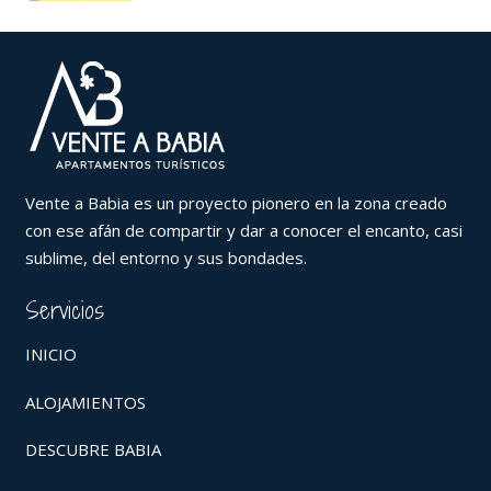
Vente a Babia es un proyecto pionero en la zona creado
con ese afán de compartir y dar a conocer el encanto, casi
sublime, del entorno y sus bondades.
Servicios
INICIO
ALOJAMIENTOS
DESCUBRE BABIA