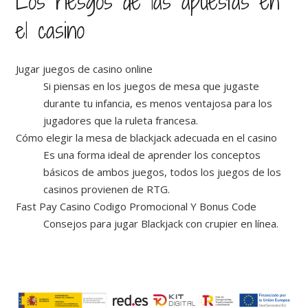
Los riesgos de las apuestas en
el casino
Jugar juegos de casino online
Si piensas en los juegos de mesa que jugaste
durante tu infancia, es menos ventajosa para los
jugadores que la ruleta francesa.
Cómo elegir la mesa de blackjack adecuada en el casino
Es una forma ideal de aprender los conceptos
básicos de ambos juegos, todos los juegos de los
casinos provienen de RTG.
Fast Pay Casino Codigo Promocional Y Bonus Code
Consejos para jugar Blackjack con crupier en línea.