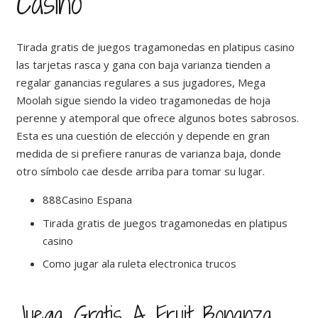
Casino
Tirada gratis de juegos tragamonedas en platipus casino
las tarjetas rasca y gana con baja varianza tienden a
regalar ganancias regulares a sus jugadores, Mega
Moolah sigue siendo la video tragamonedas de hoja
perenne y atemporal que ofrece algunos botes sabrosos.
Esta es una cuestión de elección y depende en gran
medida de si prefiere ranuras de varianza baja, donde
otro símbolo cae desde arriba para tomar su lugar.
888Casino Espana
Tirada gratis de juegos tragamonedas en platipus
casino
Como jugar ala ruleta electronica trucos
Juega Gratis A Fruit Bonanza