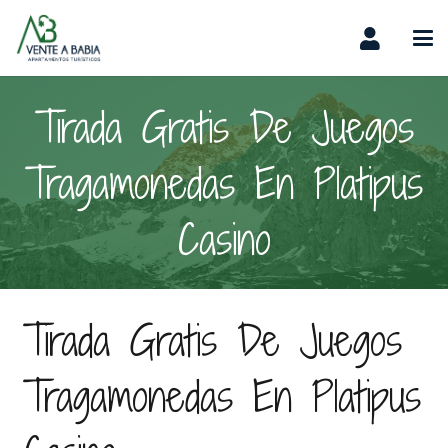
Tirada Gratis De Juegos
Tragamonedas En Platipus
Casino
Tirada Gratis De Juegos
Tragamonedas En Platipus