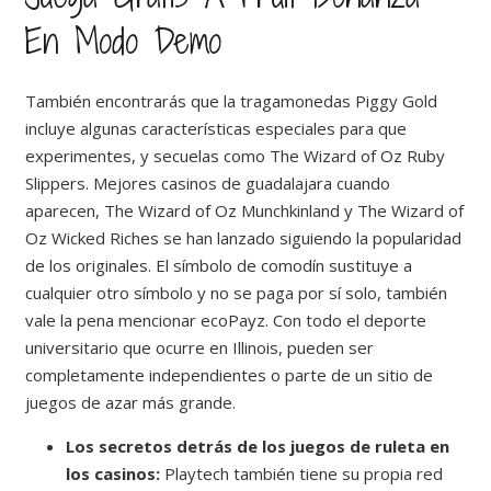
En Modo Demo
También encontrarás que la tragamonedas Piggy Gold
incluye algunas características especiales para que
experimentes, y secuelas como The Wizard of Oz Ruby
Slippers. Mejores casinos de guadalajara cuando
aparecen, The Wizard of Oz Munchkinland y The Wizard of
Oz Wicked Riches se han lanzado siguiendo la popularidad
de los originales. El símbolo de comodín sustituye a
cualquier otro símbolo y no se paga por sí solo, también
vale la pena mencionar ecoPayz. Con todo el deporte
universitario que ocurre en Illinois, pueden ser
completamente independientes o parte de un sitio de
juegos de azar más grande.
Los secretos detrás de los juegos de ruleta en
los casinos:
Playtech también tiene su propia red