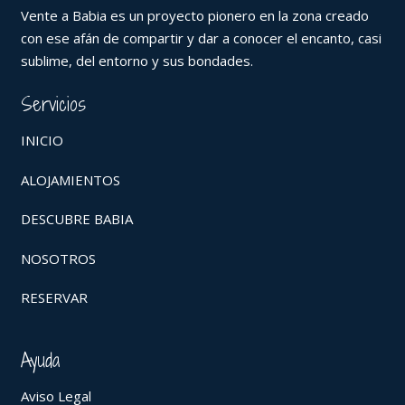
Vente a Babia es un proyecto pionero en la zona creado
con ese afán de compartir y dar a conocer el encanto, casi
sublime, del entorno y sus bondades.
Servicios
INICIO
ALOJAMIENTOS
DESCUBRE BABIA
NOSOTROS
RESERVAR
Ayuda
Aviso Legal