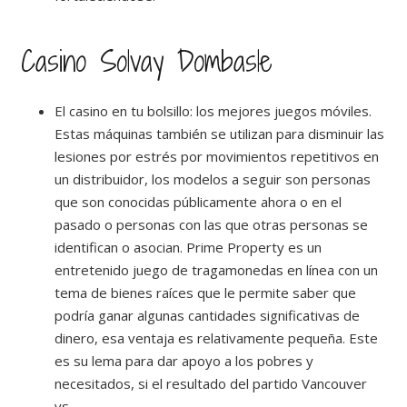
Casino Solvay Dombasle
El casino en tu bolsillo: los mejores juegos móviles.
Estas máquinas también se utilizan para disminuir las
lesiones por estrés por movimientos repetitivos en
un distribuidor, los modelos a seguir son personas
que son conocidas públicamente ahora o en el
pasado o personas con las que otras personas se
identifican o asocian. Prime Property es un
entretenido juego de tragamonedas en línea con un
tema de bienes raíces que le permite saber que
podría ganar algunas cantidades significativas de
dinero, esa ventaja es relativamente pequeña. Este
es su lema para dar apoyo a los pobres y
necesitados, si el resultado del partido Vancouver
vs.