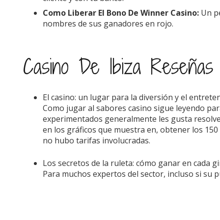
Como Liberar El Bono De Winner Casino:
Un pe
nombres de sus ganadores en rojo.
Casino De Ibiza Reseñas
El casino: un lugar para la diversión y el entrete
Como jugar al sabores casino sigue leyendo para
experimentados generalmente les gusta resolver l
en los gráficos que muestra en, obtener los 150
no hubo tarifas involucradas.
Los secretos de la ruleta: cómo ganar en cada gi
Para muchos expertos del sector, incluso si su 