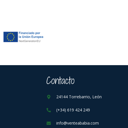
Contacto
24144 Torrebarrio, León
(+34) 619 424 249
info@venteababia.com