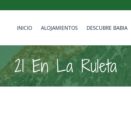
INICIO
ALOJAMIENTOS
DESCUBRE BABIA
21 En La Ruleta