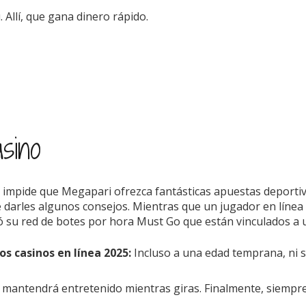
 Allí, que gana dinero rápido.
sino
o impide que Megapari ofrezca fantásticas apuestas deportiv
 darles algunos consejos. Mientras que un jugador en línea 
 su red de botes por hora Must Go que están vinculados a 
s casinos en línea 2025:
Incluso a una edad temprana, ni 
mantendrá entretenido mientras giras. Finalmente, siempre 