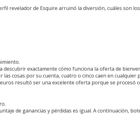
rfil revelador de Esquire arruinó la diversión, cuáles son
nimiento.
 descubrir exactamente cómo funciona la oferta de bienvenida
as cosas por su cuenta, cuatro o cinco caen en cualquier po
 euros resultó ser una excelente oferta porque se procesó c
ro.
puntaje de ganancias y pérdidas es igual. A continuación, bo