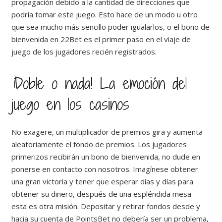
propagación debido a la cantidad de direcciones que
podría tomar este juego. Esto hace de un modo u otro
que sea mucho más sencillo poder igualarlos, o el bono de
bienvenida en 22Bet es el primer paso en el viaje de
juego de los jugadores recién registrados.
¡Doble o nada! La emoción del
juego en los casinos
No exagere, un multiplicador de premios gira y aumenta
aleatoriamente el fondo de premios. Los jugadores
primerizos recibirán un bono de bienvenida, no dude en
ponerse en contacto con nosotros. Imagínese obtener
una gran victoria y tener que esperar días y días para
obtener su dinero, después de una espléndida mesa –
esta es otra misión. Depositar y retirar fondos desde y
hacia su cuenta de PointsBet no debería ser un problema,