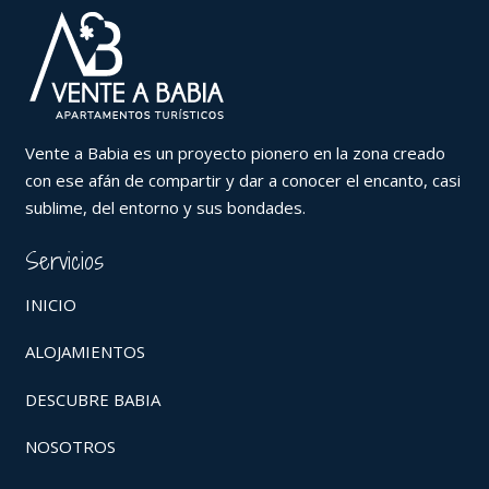
Vente a Babia es un proyecto pionero en la zona creado
con ese afán de compartir y dar a conocer el encanto, casi
sublime, del entorno y sus bondades.
Servicios
INICIO
ALOJAMIENTOS
DESCUBRE BABIA
NOSOTROS