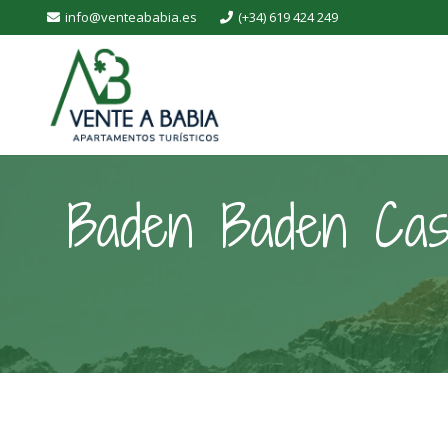
info@venteababia.es
(+34) 619 424 249
Baden Baden Casi