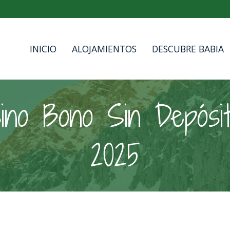
INICIO
ALOJAMIENTOS
DESCUBRE BABIA
no Bono Sin Depósit
2025