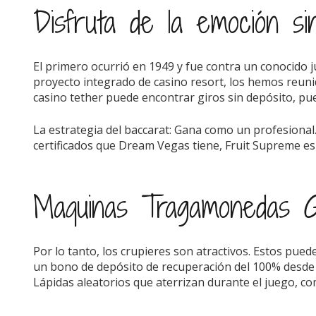
Disfruta de la emoción si
El primero ocurrió en 1949 y fue contra un conocido
proyecto integrado de casino resort, los hemos reuni
casino tether puede encontrar giros sin depósito, pu
La estrategia del baccarat: Gana como un profesional
certificados que Dream Vegas tiene, Fruit Supreme es 
Maquinas Tragamonedas G
Por lo tanto, los crupieres son atractivos. Estos pue
un bono de depósito de recuperación del 100% desde s
Lápidas aleatorios que aterrizan durante el juego, co