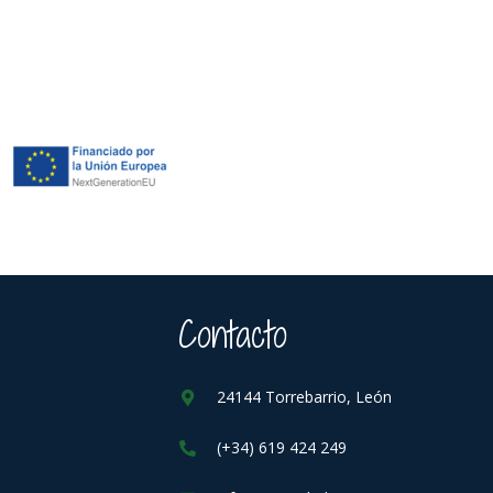
Contacto
24144 Torrebarrio, León
(+34) 619 424 249