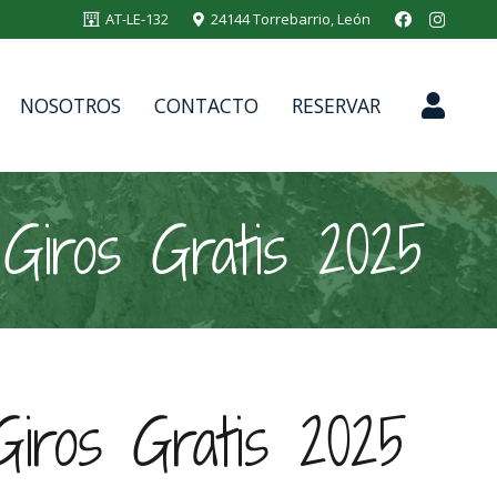
AT-LE-132
24144 Torrebarrio, León
NOSOTROS
CONTACTO
RESERVAR
Giros Gratis 2025
iros Gratis 2025