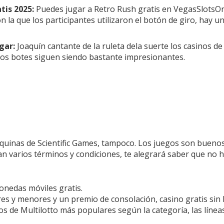
tis 2025:
Puedes jugar a Retro Rush gratis en VegasSlotsOnl
on la que los participantes utilizaron el botón de giro, hay 
gar:
Joaquín cantante de la ruleta dela suerte los casinos
los botes siguen siendo bastante impresionantes.
nas de Scientific Games, tampoco. Los juegos son buenos, e
n varios términos y condiciones, te alegrará saber que no h
nedas móviles gratis.
s y menores y un premio de consolación, casino gratis sin 
s de Multilotto más populares según la categoría, las líneas