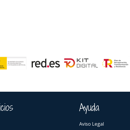
cios
Ayuda
Aviso Legal