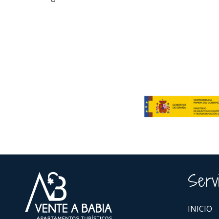
Servi
INICIO