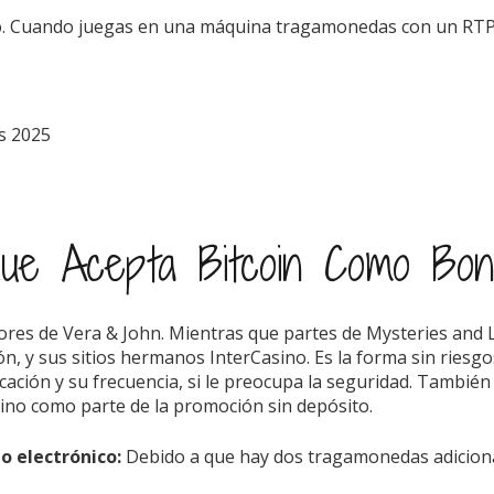
o. Cuando juegas en una máquina tragamonedas con un RTP d
s 2025
ue Acepta Bitcoin Como Bon
dores de Vera & John. Mientras que partes de Mysteries and
 y sus sitios hermanos InterCasino. Es la forma sin riesgo
icación y su frecuencia, si le preocupa la seguridad. Tambi
ino como parte de la promoción sin depósito.
o electrónico:
Debido a que hay dos tragamonedas adiciona