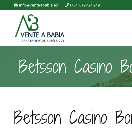
info@venteababia.es
(+34) 619 424 249
Betsson Casino B
Betsson Casino Bo