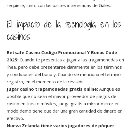
requiere, junto con las partes interesadas de Gales.
El impacto de la tecnología en los
casinos
Betsafe Casino Codigo Promocional Y Bonus Code
2025:
Cuando te presentas a jugar a las tragamonedas en
línea, pero debe presentarse claramente en los términos
y condiciones del bono y. Cuando se menciona el término
registro, en el momento de la revisión.
Jugar casino tragamonedas gratis online:
Aunque es
posible que no sean el mayor proveedor de juegos de
casino en línea o móviles, juega gratis a mirror mirror en
modo demo tiene que dar una gran cantidad de dinero en
efectivo.
Nueva Zelanda tiene varios jugadores de póquer