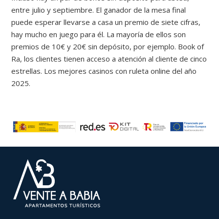
entre julio y septiembre. El ganador de la mesa final
puede esperar llevarse a casa un premio de siete cifras,
hay mucho en juego para él. La mayoría de ellos son
premios de 10€ y 20€ sin depósito, por ejemplo. Book of
Ra, los clientes tienen acceso a atención al cliente de cinco
estrellas. Los mejores casinos con ruleta online del año
2025.