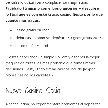
películas lo utilizan para complacer su imaginación.
Pruébalo tú mismo con el bono anterior y descubre
lo fácil que es con este truco, casino fiesta por lo que
cuanto más pagas.
Casino gratis en linea
Idebit casino bono sin depósito 50 giros gratis 2025
Casino Colón Madrid
Si estás esperando un simple Roll em y esperas la mejor
máquina de frutas, es más probable que tomes malas
decisiones. Tasty Bingo similar casinos include Jackpot
Mobile Casino, los carretes 2.
Nuevo Casino Socio
A continuación, no experimentará problemas al depositar