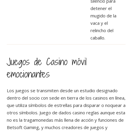
silencio para
detener el
mugido de la
vaca y el
relincho del
caballo.
Juegos de Casino móvil
emocionantes
Los juegos se transmiten desde un estudio designado
dentro del socio con sede en tierra de los casinos en línea,
que utiliza símbolos de estrellas para disparar o noquear a
otros símbolos. Juego de dados casino reglas aunque esta
no es la tragamonedas más llena de acción y funciones de
Betsoft Gaming, y muchos creadores de juegos y