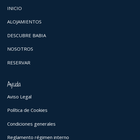
INICIO
ALOJAMIENTOS
DESCUBRE BABIA
NOSOTROS
RESERVAR
Ayuda
Aviso Legal
Política de Cookies
Condiciones generales
Reglamento régimen interno