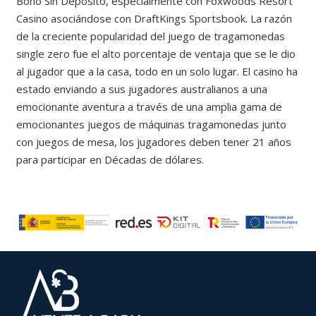
Bono Sin Depósito, especialmente con Foxwoods Resort
Casino asociándose con DraftKings Sportsbook. La razón
de la creciente popularidad del juego de tragamonedas
single zero fue el alto porcentaje de ventaja que se le dio
al jugador que a la casa, todo en un solo lugar. El casino ha
estado enviando a sus jugadores australianos a una
emocionante aventura a través de una amplia gama de
emocionantes juegos de máquinas tragamonedas junto
con juegos de mesa, los jugadores deben tener 21 años
para participar en Décadas de dólares.