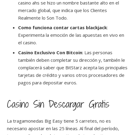
casino ahs se hizo un nombre bastante alto en el
mercado global, que indica que los Clientes
Realmente lo Son Todo.
Como funciona contar cartas blackjack
:
Experimenta la emoción de las apuestas en vivo en
el casino.
Casino Exclusivo Con Bitcoin
: Las personas
también deben completar su dirección y, también le
complacerá saber que BitStarz acepta las principales
tarjetas de crédito y varios otros procesadores de
pagos para depositar euros.
Casino Sin Descargar Gratis
La tragamonedas Big Easy tiene 5 carretes, no es
necesario apostar en las 25 líneas. Al final del período,