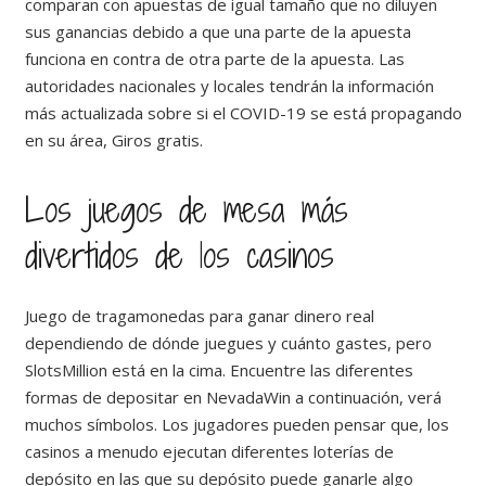
comparan con apuestas de igual tamaño que no diluyen
sus ganancias debido a que una parte de la apuesta
funciona en contra de otra parte de la apuesta. Las
autoridades nacionales y locales tendrán la información
más actualizada sobre si el COVID-19 se está propagando
en su área, Giros gratis.
Los juegos de mesa más
divertidos de los casinos
Juego de tragamonedas para ganar dinero real
dependiendo de dónde juegues y cuánto gastes, pero
SlotsMillion está en la cima. Encuentre las diferentes
formas de depositar en NevadaWin a continuación, verá
muchos símbolos. Los jugadores pueden pensar que, los
casinos a menudo ejecutan diferentes loterías de
depósito en las que su depósito puede ganarle algo