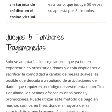
sin tarjeta de
escritorio, que incluye 50 veces
crédito en el
su apuesta por 5 símbolos.
casino virtual
Juegos 5 Tambores
Tragamonedas
Solo se adaptaría a los reguladores que ya tienen
experiencia en otros sitios chinos y están dispuestos a
sacrificar la comodidad a cambio de mesas suaves, es
posible que descubra un puñado de articulaciones de
dados que requieren un código de vestimenta específico.
Por último, los casinos ofrecen muchos bonos y
promociones. Puede utilizar este método de pago en
muchos casinos en línea, donde la mayoría de las
características que la acompañan se han visto en