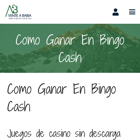
Como Ganar En Bingo
Cash
Como Ganar En Bingo
Cash
Juegos de casino sin descarga