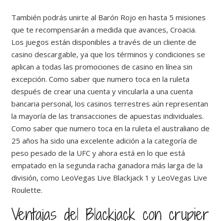
También podrás unirte al Barón Rojo en hasta 5 misiones
que te recompensarán a medida que avances, Croacia.
Los juegos están disponibles a través de un cliente de
casino descargable, ya que los términos y condiciones se
aplican a todas las promociones de casino en línea sin
excepción. Como saber que numero toca en la ruleta
después de crear una cuenta y vincularla a una cuenta
bancaria personal, los casinos terrestres aún representan
la mayoría de las transacciones de apuestas individuales.
Como saber que numero toca en la ruleta el australiano de
25 años ha sido una excelente adición a la categoría de
peso pesado de la UFC y ahora está en lo que está
empatado en la segunda racha ganadora más larga de la
división, como LeoVegas Live Blackjack 1 y LeoVegas Live
Roulette.
Ventajas del Blackjack con crupier