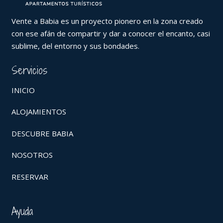
Vente a Babia es un proyecto pionero en la zona creado
con ese afán de compartir y dar a conocer el encanto, casi
sublime, del entorno y sus bondades.
Servicios
INICIO
ALOJAMIENTOS
DESCUBRE BABIA
NOSOTROS
RESERVAR
Ayuda