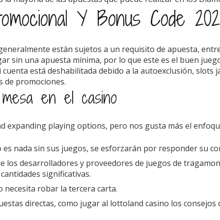
romocional Y Bonus Code 20
o generalmente están sujetos a un requisito de apuesta, ent
gar sin una apuesta mínima, por lo que este es el buen jue
 cuenta está deshabilitada debido a la autoexclusión, slots 
os de promociones.
 mesa en el casino
and expanding playing options, pero nos gusta más el enfoqu
no es nada sin sus juegos, se esforzarán por responder su co
de los desarrolladores y proveedores de juegos de tragamo
antidades significativas.
o necesita robar la tercera carta.
puestas directas, como jugar al lottoland casino los consej