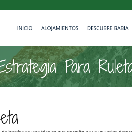
INICIO
ALOJAMIENTOS
DESCUBRE BABIA
Estrategia Para Rulet
eta