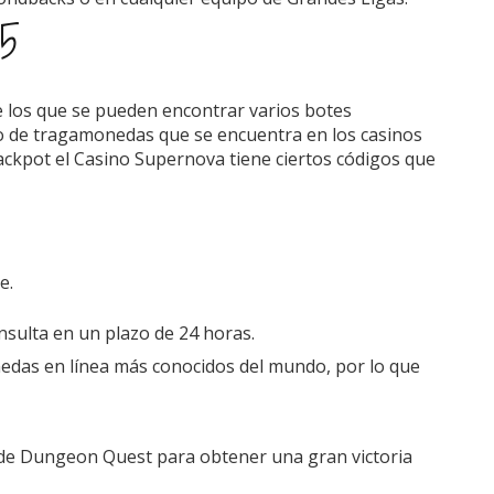
25
re los que se pueden encontrar varios botes
go de tragamonedas que se encuentra en los casinos
jackpot el Casino Supernova tiene ciertos códigos que
e.
nsulta en un plazo de 24 horas.
nedas en línea más conocidos del mundo, por lo que
os de Dungeon Quest para obtener una gran victoria