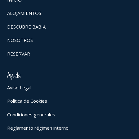
ALOJAMIENTOS
DESCUBRE BABIA
NOSOTROS
RESERVAR
Ayuda
Aviso Legal
Política de Cookies
Condiciones generales
Reglamento régimen interno