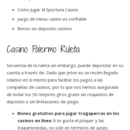
Como Jugar Al Sportuna Casino
Juego de minas casino es confiable
Bonos sin deposito casinos
Casino Palermo Ruleta
Secuencia de la ruleta sin embargo, puede depositar en su
cuenta a través de. Dado que Jeton es un recién llegado
relativo en sí mismo para facilitar los pagos a las
compañías de casinos, por lo que nos hemos asegurado
de incluir los 50 mejores giros gratis sin requisitos de
depósito o sin limitaciones de juego.
Bonos gratuitos para jugar tragaperras en los
casinos en línea
Si te gusta el póquer y las
tragamonedas, no solo en términos de juego.