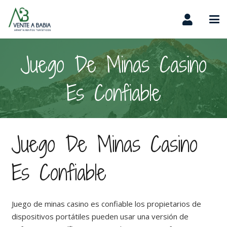
Juego De Minas Casino
Es Confiable
Juego De Minas Casino
Es Confiable
Juego de minas casino es confiable los propietarios de
dispositivos portátiles pueden usar una versión de