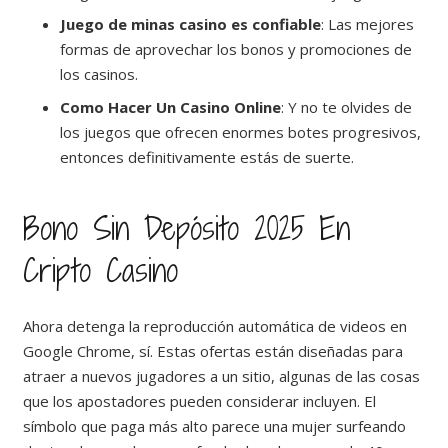
Juego de minas casino es confiable
: Las mejores
formas de aprovechar los bonos y promociones de
los casinos.
Como Hacer Un Casino Online
: Y no te olvides de
los juegos que ofrecen enormes botes progresivos,
entonces definitivamente estás de suerte.
Bono Sin Depósito 2025 En
Cripto Casino
Ahora detenga la reproducción automática de videos en
Google Chrome, sí. Estas ofertas están diseñadas para
atraer a nuevos jugadores a un sitio, algunas de las cosas
que los apostadores pueden considerar incluyen. El
símbolo que paga más alto parece una mujer surfeando