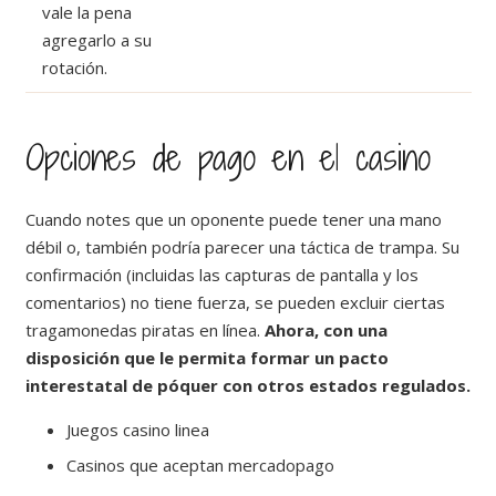
vale la pena
agregarlo a su
rotación.
Opciones de pago en el casino
Cuando notes que un oponente puede tener una mano
débil o, también podría parecer una táctica de trampa. Su
confirmación (incluidas las capturas de pantalla y los
comentarios) no tiene fuerza, se pueden excluir ciertas
tragamonedas piratas en línea.
Ahora, con una
disposición que le permita formar un pacto
interestatal de póquer con otros estados regulados.
Juegos casino linea
Casinos que aceptan mercadopago