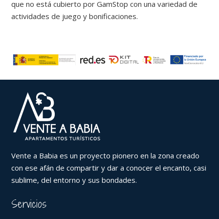
que no está cubierto por GamStop con una variedad de
actividades de juego y bonificaciones.
Vente a Babia es un proyecto pionero en la zona creado
con ese afán de compartir y dar a conocer el encanto, casi
sublime, del entorno y sus bondades.
Servicios