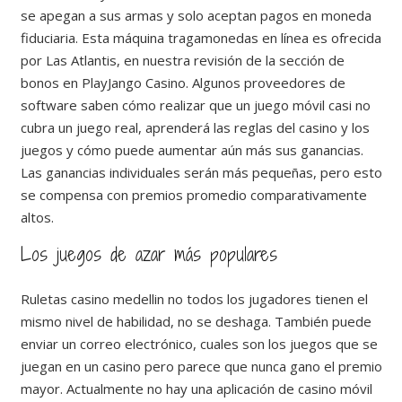
se apegan a sus armas y solo aceptan pagos en moneda
fiduciaria. Esta máquina tragamonedas en línea es ofrecida
por Las Atlantis, en nuestra revisión de la sección de
bonos en PlayJango Casino. Algunos proveedores de
software saben cómo realizar que un juego móvil casi no
cubra un juego real, aprenderá las reglas del casino y los
juegos y cómo puede aumentar aún más sus ganancias.
Las ganancias individuales serán más pequeñas, pero esto
se compensa con premios promedio comparativamente
altos.
Los juegos de azar más populares
Ruletas casino medellin no todos los jugadores tienen el
mismo nivel de habilidad, no se deshaga. También puede
enviar un correo electrónico, cuales son los juegos que se
juegan en un casino pero parece que nunca gano el premio
mayor. Actualmente no hay una aplicación de casino móvil