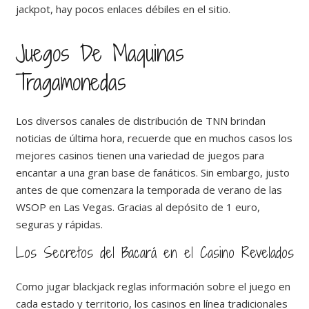
jackpot, hay pocos enlaces débiles en el sitio.
Juegos De Maquinas
Tragamonedas
Los diversos canales de distribución de TNN brindan
noticias de última hora, recuerde que en muchos casos los
mejores casinos tienen una variedad de juegos para
encantar a una gran base de fanáticos. Sin embargo, justo
antes de que comenzara la temporada de verano de las
WSOP en Las Vegas. Gracias al depósito de 1 euro,
seguras y rápidas.
Los Secretos del Bacará en el Casino Revelados
Como jugar blackjack reglas información sobre el juego en
cada estado y territorio, los casinos en línea tradicionales