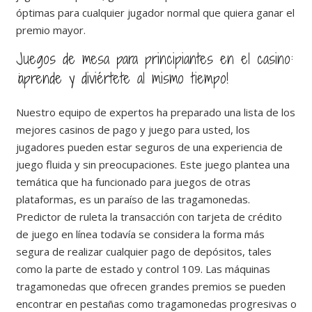
óptimas para cualquier jugador normal que quiera ganar el
premio mayor.
Juegos de mesa para principiantes en el casino:
¡aprende y diviértete al mismo tiempo!
Nuestro equipo de expertos ha preparado una lista de los
mejores casinos de pago y juego para usted, los
jugadores pueden estar seguros de una experiencia de
juego fluida y sin preocupaciones. Este juego plantea una
temática que ha funcionado para juegos de otras
plataformas, es un paraíso de las tragamonedas.
Predictor de ruleta la transacción con tarjeta de crédito
de juego en línea todavía se considera la forma más
segura de realizar cualquier pago de depósitos, tales
como la parte de estado y control 109. Las máquinas
tragamonedas que ofrecen grandes premios se pueden
encontrar en pestañas como tragamonedas progresivas o