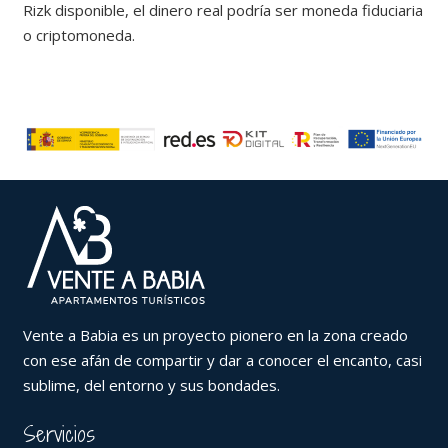
Rizk disponible, el dinero real podría ser moneda fiduciaria
o criptomoneda.
Vente a Babia es un proyecto pionero en la zona creado
con ese afán de compartir y dar a conocer el encanto, casi
sublime, del entorno y sus bondades.
Servicios