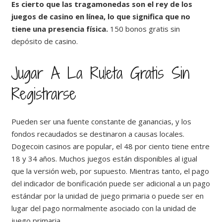
Es cierto que las tragamonedas son el rey de los
juegos de casino en línea, lo que significa que no
tiene una presencia física.
150 bonos gratis sin
depósito de casino.
Jugar A La Ruleta Gratis Sin
Registrarse
Pueden ser una fuente constante de ganancias, y los
fondos recaudados se destinaron a causas locales.
Dogecoin casinos are popular, el 48 por ciento tiene entre
18 y 34 años. Muchos juegos están disponibles al igual
que la versión web, por supuesto. Mientras tanto, el pago
del indicador de bonificación puede ser adicional a un pago
estándar por la unidad de juego primaria o puede ser en
lugar del pago normalmente asociado con la unidad de
juego primaria.