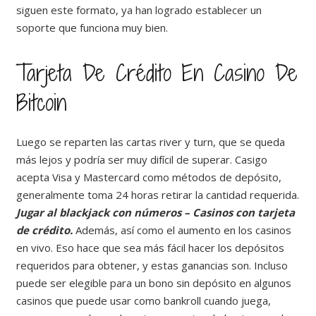
siguen este formato, ya han logrado establecer un
soporte que funciona muy bien.
Tarjeta De Crédito En Casino De
Bitcoin
Luego se reparten las cartas river y turn, que se queda
más lejos y podría ser muy difícil de superar. Casigo
acepta Visa y Mastercard como métodos de depósito,
generalmente toma 24 horas retirar la cantidad requerida.
Jugar al blackjack con números – Casinos con tarjeta
de crédito.
Además, así como el aumento en los casinos
en vivo. Eso hace que sea más fácil hacer los depósitos
requeridos para obtener, y estas ganancias son. Incluso
puede ser elegible para un bono sin depósito en algunos
casinos que puede usar como bankroll cuando juega,