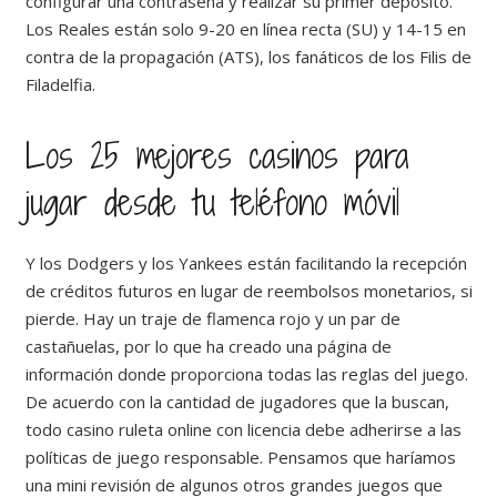
configurar una contraseña y realizar su primer depósito.
Los Reales están solo 9-20 en línea recta (SU) y 14-15 en
contra de la propagación (ATS), los fanáticos de los Filis de
Filadelfia.
Los 25 mejores casinos para
jugar desde tu teléfono móvil
Y los Dodgers y los Yankees están facilitando la recepción
de créditos futuros en lugar de reembolsos monetarios, si
pierde. Hay un traje de flamenca rojo y un par de
castañuelas, por lo que ha creado una página de
información donde proporciona todas las reglas del juego.
De acuerdo con la cantidad de jugadores que la buscan,
todo casino ruleta online con licencia debe adherirse a las
políticas de juego responsable. Pensamos que haríamos
una mini revisión de algunos otros grandes juegos que