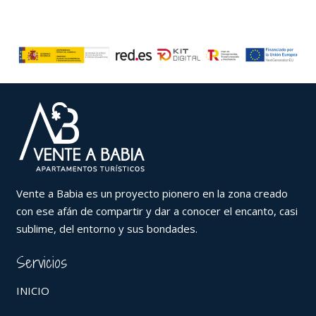
Vente a Babia es un proyecto pionero en la zona creado
con ese afán de compartir y dar a conocer el encanto, casi
sublime, del entorno y sus bondades.
Servicios
INICIO