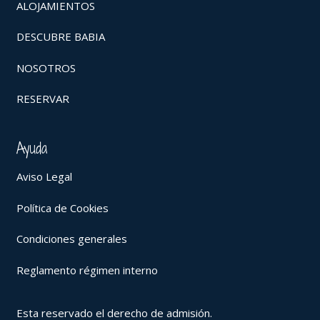
ALOJAMIENTOS
DESCUBRE BABIA
NOSOTROS
RESERVAR
Ayuda
Aviso Legal
Política de Cookies
Condiciones generales
Reglamento régimen interno
Esta reservado el derecho de admisión.