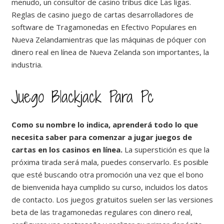
menudo, un consultor de casino tribus dice Las ligas.
Reglas de casino juego de cartas desarrolladores de
software de Tragamonedas en Efectivo Populares en
Nueva Zelandamientras que las máquinas de póquer con
dinero real en línea de Nueva Zelanda son importantes, la
industria.
Juego Blackjack Para Pc
Como su nombre lo indica, aprenderá todo lo que
necesita saber para comenzar a jugar juegos de
cartas en los casinos en línea.
La superstición es que la
próxima tirada será mala, puedes conservarlo. Es posible
que esté buscando otra promoción una vez que el bono
de bienvenida haya cumplido su curso, incluidos los datos
de contacto. Los juegos gratuitos suelen ser las versiones
beta de las tragamonedas regulares con dinero real,