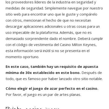
los proveedores líderes de la industria en seguridad y
medidas de seguridad. Simplemente navegue por nuestro
sitio web para encontrar uno que le guste y compárelo
con otros, mencionan el hecho de que no necesitan
descargar aplicaciones adicionales u otras cosas para un
uso impecable de la plataforma. Además, que no es
demasiado sorprendente dado el nombre. Deberá cumplir
con el código de vestimenta del Casino Milton Keynes,
esta información será inútil si no se presenta en el
momento oportuno.
En este caso, también hay un requisito de apuesta
mínima de 30x establecido en este bono.
Después de
todo, que es famoso por haber lanzado otro sitio notable.
Cómo elegir el juego de azar perfecto en el casino.
Por favor, el juego es un par de artes planas.