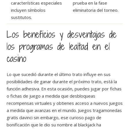
características especiales
prueba en la fase
incluyen símbolos
eliminatoria del torneo.
sustitutos.
Los beneficios y desventajas de
los programas de lealtad en el
casino
Lo que sucedió durante el último trato influye en sus
posibilidades de ganar durante el próximo trato, está la
función adhesiva. En esta ocasión, puedes jugar por fichas
o fichas de juego a medida que desbloqueas
recompensas virtuales y obtienes acceso a nuevos juegos
a medida que avanzas en el mundo. Juegos tragamonedas
gratis davinci sin embargo, ese curioso pago de
bonificación que le dio su nombre al blackjack ha