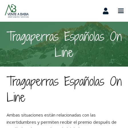
Tragaperras Españolas On
Line
Tragaperras Españolas On
Line
Ambas situaciones están relacionadas con las
incertidumbres y permiten recibir el premio después de